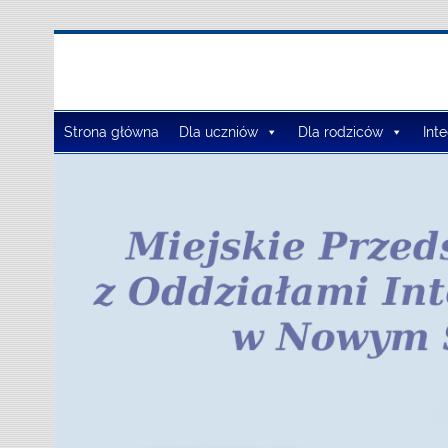
Zespół Szkół Szko
Strona główna
Dla uczniów
Dla rodziców
Int