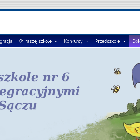
lno-Przedszkolny nr 3
egracja
W naszej szkole
Konkursy
Przedszkole
Dok