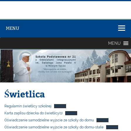
Zespół Szkół
Szkolno-
MENU
Przedszkolny
nr 3
MENU
Świetlica
Regulamin świetlicy szkolnej
Pobierz
Karta zap[isu dziecka do świetlicy(1)
Pobierz
Oświadczenie samodzielne wyjscie ze szkoły do domu
Pobierz
Oświadczenie samodzielne wyjscie ze szkoły do domu-stałe
Pobierz