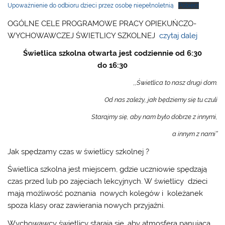
Upoważnienie do odbioru dzieci przez osobę niepełnoletnią
Pobierz
OGÓLNE CELE PROGRAMOWE PRACY OPIEKUŃCZO-
WYCHOWAWCZEJ ŚWIETLICY SZKOLNEJ
czytaj dalej
Świetlica szkolna otwarta jest codziennie od 6:30
do 16:30
,,Świetlica to nasz drugi dom.
Od nas zależy, jak będziemy się tu czuli
Starajmy się, aby nam było dobrze z innymi,
a innym z nami’’
Jak spędzamy czas w świetlicy szkolnej ?
Świetlica szkolna jest miejscem, gdzie uczniowie spędzają
czas przed lub po zajęciach lekcyjnych. W świetlicy dzieci
mają możliwość poznania nowych kolegów i koleżanek
spoza klasy oraz zawierania nowych przyjaźni.
Wychowawcy świetlicy starają się, aby atmosfera panująca