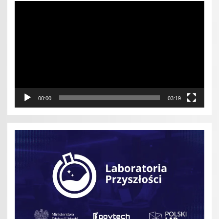
Odtwarzacz
video
00:00
03:19