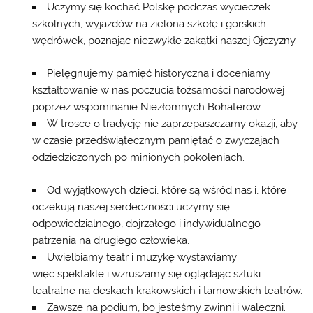
Uczymy się kochać Polskę podczas wycieczek
szkolnych, wyjazdów na zielona szkołę i górskich
wędrówek, poznając niezwykłe zakątki naszej Ojczyzny.
Pielęgnujemy pamięć historyczną i doceniamy
kształtowanie w nas poczucia tożsamości narodowej
poprzez wspominanie Niezłomnych Bohaterów.
W trosce o tradycję nie zaprzepaszczamy okazji, aby
w czasie przedświątecznym pamiętać o zwyczajach
odziedziczonych po minionych pokoleniach.
Od wyjątkowych dzieci, które są wśród nas i, które
oczekują naszej serdeczności uczymy się
odpowiedzialnego, dojrzałego i indywidualnego
patrzenia na drugiego człowieka.
Uwielbiamy teatr i muzykę wystawiamy
więc spektakle i wzruszamy się oglądając sztuki
teatralne na deskach krakowskich i tarnowskich teatrów.
Zawsze na podium, bo jesteśmy zwinni i waleczni.