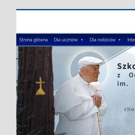
Zespół Szkół Szko
Strona główna
Dla uczniów
Dla rodziców
Int