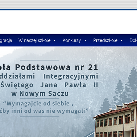
lno-Przedszkolny nr 3
egracja
W naszej szkole
Konkursy
Przedszkole
Dok