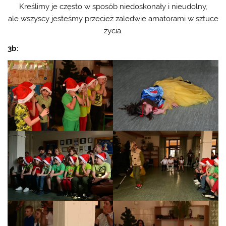
Kreślimy je często w sposób niedoskonały i nieudolny,
ale wszyscy jesteśmy przecież zaledwie amatorami w sztuce
życia.
3b: