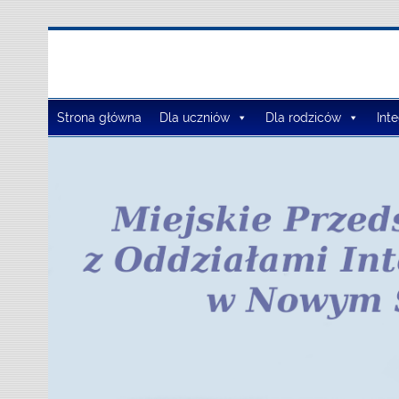
Zespół Szkół Szko
Strona główna
Dla uczniów
Dla rodziców
Int