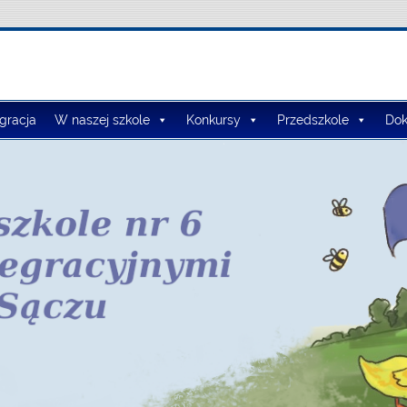
lno-Przedszkolny nr 3
egracja
W naszej szkole
Konkursy
Przedszkole
Dok