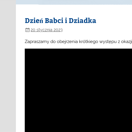
Dzień Babci i Dziadka
20 stycznia 2023
Zapraszamy do obejrzenia krótkiego występu z okazji