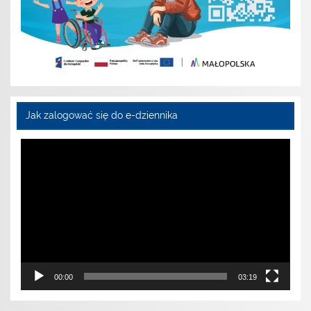
Jak zalogować się do e-dziennika
Odtwarzacz
video
00:00
03:19