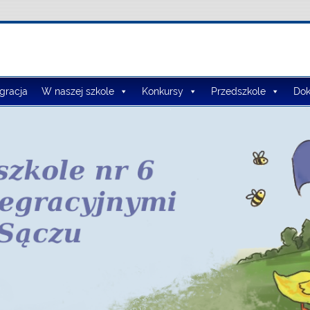
lno-Przedszkolny nr 3
egracja
W naszej szkole
Konkursy
Przedszkole
Dok