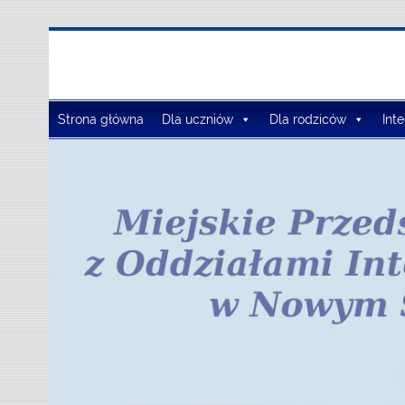
Zespół Szkół Szko
Strona główna
Dla uczniów
Dla rodziców
Int