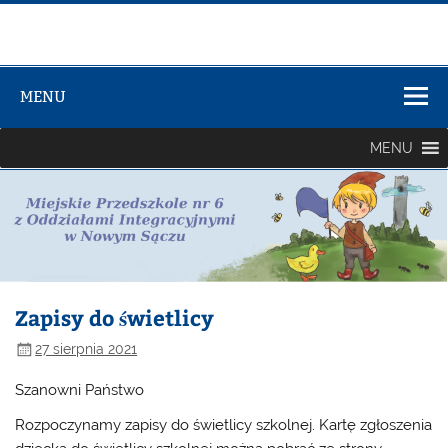
Zespół Szkół
Szkolno-
MENU
Przedszkolny
nr 3
MENU
Zapisy do świetlicy
27 sierpnia 2021
Szanowni Państwo
Rozpoczynamy zapisy do świetlicy szkolnej. Kartę zgłoszenia