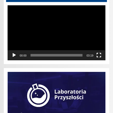
Odtwarzacz
video
00:00
03:19