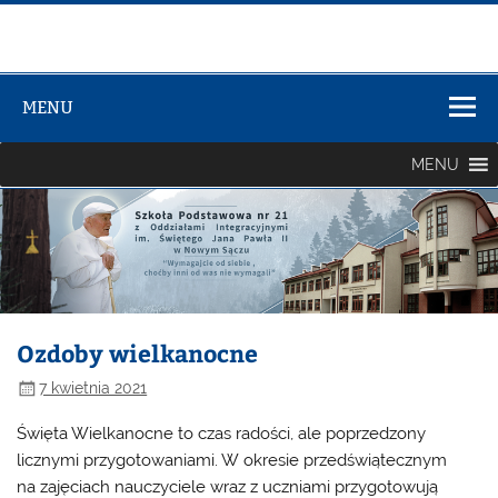
Zespół Szkół
Szkolno-
MENU
Przedszkolny
nr 3
MENU
Ozdoby wielkanocne
7 kwietnia 2021
Święta Wielkanocne to czas radości, ale poprzedzony
licznymi przygotowaniami. W okresie przedświątecznym
na zajęciach nauczyciele wraz z uczniami przygotowują