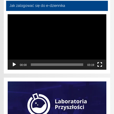
Jak zalogować się do e-dziennika
Odtwarzacz
video
00:00
03:19