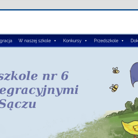
lno-Przedszkolny nr 3
egracja
W naszej szkole
Konkursy
Przedszkole
Dok