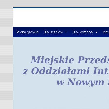
Zespół Szkół Szko
Strona główna
Dla uczniów
Dla rodziców
Int