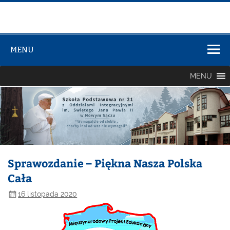
Zespół Szkół
Szkolno-
MENU
Przedszkolny
nr 3
MENU
Sprawozdanie – Piękna Nasza Polska
Cała
16 listopada 2020