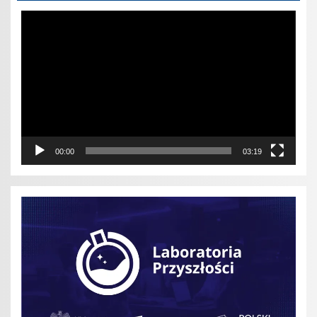
Odtwarzacz
video
00:00
03:19