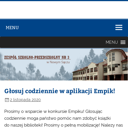
Zespół Szkół
Szkolno-
MENU
Przedszkolny
nr 3
MENU
Głosuj codziennie w aplikacji Empik!
2 listopada 2020
Prosimy o wsparcie w konkursie Empiku! Głosując
codziennie moga państwo pomóc nam zdobyć książki
do naszej biblioteki! Prosimy o pełną mobilizację! Nalezy nas