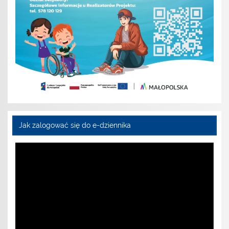
Jak zalogować się do e-dziennika
Odtwarzacz
video