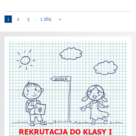
1
2
3
…
1 369
»