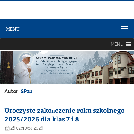
Zespół Szkół
Szkolno-
MENU
Przedszkolny
nr 3
MENU
Autor:
SP21
Uroczyste zakończenie roku szkolnego
2025/2026 dla klas 7 i 8
26 czerwca 2026