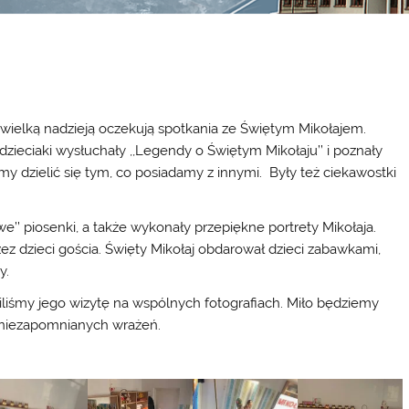
 z wielką nadzieją oczekują spotkania ze Świętym Mikołajem.
 dzieciaki wysłuchały ,,Legendy o Świętym Mikołaju’’ i poznały
śmy dzielić się tym, co posiadamy z innymi. Były też ciekawostki
we’’ piosenki, a także wykonały przepiękne portrety Mikołaja.
ez dzieci gościa. Święty Mikołaj obdarował dzieci zabawkami,
y.
iliśmy jego wizytę na wspólnych fotografiach. Miło będziemy
i niezapomnianych wrażeń.