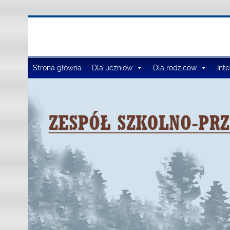
Zespół Szkół Szko
Strona główna
Dla uczniów
Dla rodziców
Int