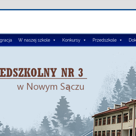
lno-Przedszkolny nr 3
egracja
W naszej szkole
Konkursy
Przedszkole
Dok