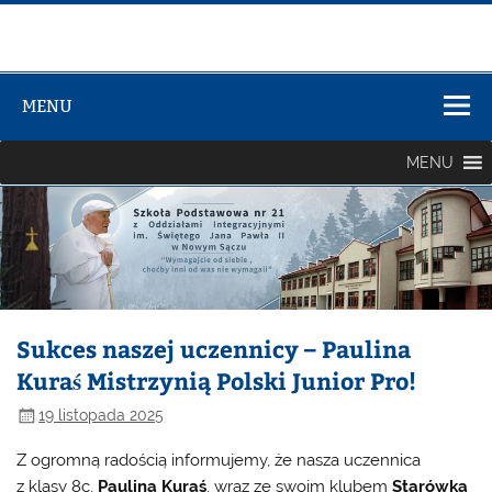
Zespół Szkół
Szkolno-
MENU
Przedszkolny
nr 3
MENU
Sukces naszej uczennicy – Paulina
Kuraś Mistrzynią Polski Junior Pro!
19 listopada 2025
Z ogromną radością informujemy, że nasza uczennica
z klasy 8c,
Paulina Kuraś
, wraz ze swoim klubem
Starówka