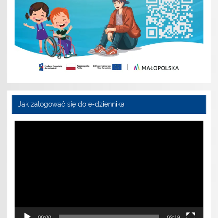
Jak zalogować się do e-dziennika
Odtwarzacz
video
00:00
03:19