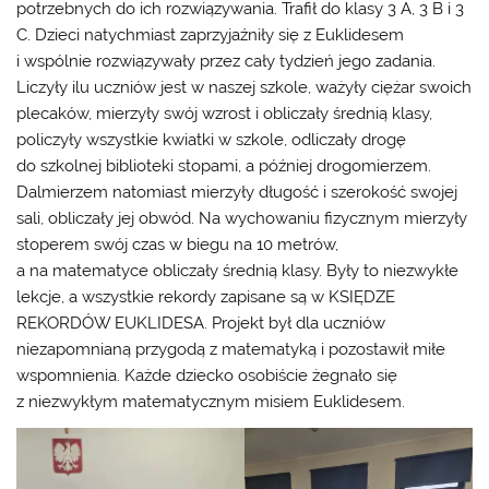
potrzebnych do ich rozwiązywania. Trafił do klasy 3 A, 3 B i 3
C. Dzieci natychmiast zaprzyjaźniły się z Euklidesem
i wspólnie rozwiązywały przez cały tydzień jego zadania.
Liczyły ilu uczniów jest w naszej szkole, ważyły ciężar swoich
plecaków, mierzyły swój wzrost i obliczały średnią klasy,
policzyły wszystkie kwiatki w szkole, odliczały drogę
do szkolnej biblioteki stopami, a później drogomierzem.
Dalmierzem natomiast mierzyły długość i szerokość swojej
sali, obliczały jej obwód. Na wychowaniu fizycznym mierzyły
stoperem swój czas w biegu na 10 metrów,
a na matematyce obliczały średnią klasy. Były to niezwykłe
lekcje, a wszystkie rekordy zapisane są w KSIĘDZE
REKORDÓW EUKLIDESA. Projekt był dla uczniów
niezapomnianą przygodą z matematyką i pozostawił miłe
wspomnienia. Każde dziecko osobiście żegnało się
z niezwykłym matematycznym misiem Euklidesem.