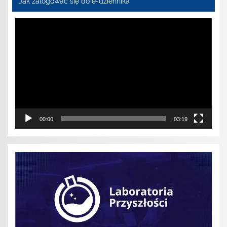
Jak zalogować się do e-dziennika
Odtwarzacz
video
00:00
03:19