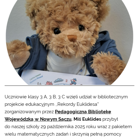
Uczniowie klasy 3 A, 3 B, 3 C wzięli udział w bibliotecznym
projekcie edukacyjnym ,,Rekordy Euklidesa’’
zorganizowanym przez
Pedagogiczną Bibliotekę
Wojewódzką w Nowym Sączu
. Miś Euklides
przybył
do naszej szkoły 29 października 2025 roku wraz z pakietem
wielu matematycznych zadań i skrzynią pełną pomocy