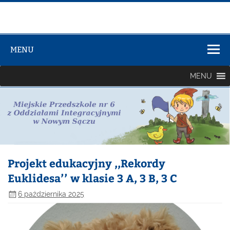
Zespół Szkół
Szkolno-
MENU
Przedszkolny
nr 3
MENU
Projekt edukacyjny ,,Rekordy
Euklidesa’’ w klasie 3 A, 3 B, 3 C
6 października 2025