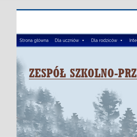
Zespół Szkół Szko
Strona główna
Dla uczniów
Dla rodziców
Int