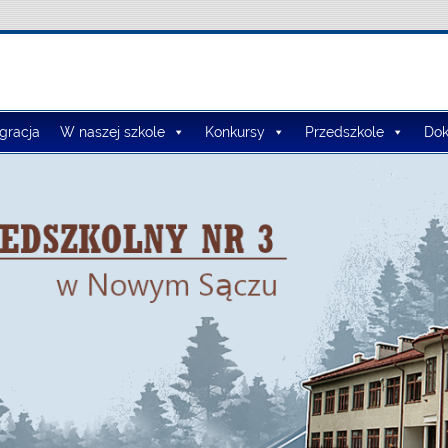
lno-Przedszkolny nr 3
egracja
W naszej szkole
Konkursy
Przedszkole
Dok