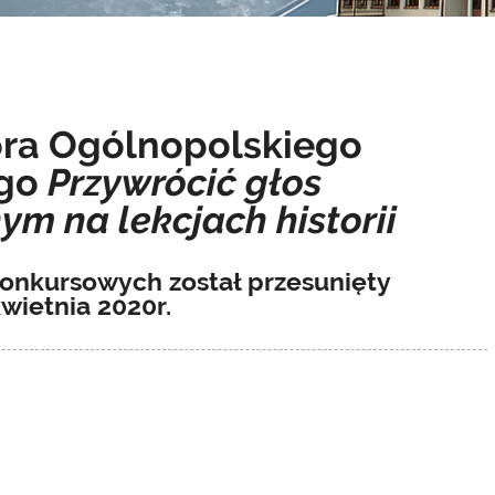
ora Ogólnopolskiego
ego
Przywrócić głos
m na lekcjach historii
konkursowych został przesunięty
wietnia 2020r.