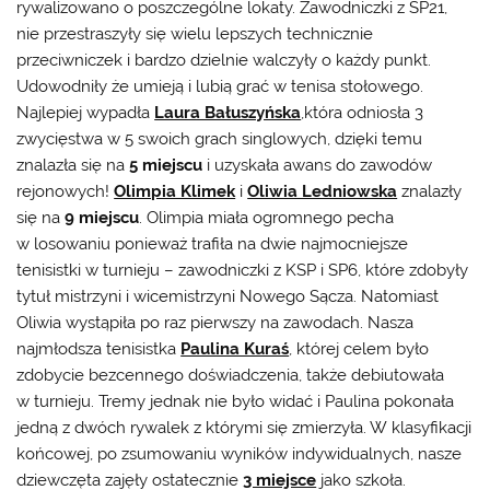
rywalizowano o poszczególne lokaty. Zawodniczki z SP21,
nie przestraszyły się wielu lepszych technicznie
przeciwniczek i bardzo dzielnie walczyły o każdy punkt.
Udowodniły że umieją i lubią grać w tenisa stołowego.
Najlepiej wypadła
Laura Bałuszyńska
,która odniosła 3
zwycięstwa w 5 swoich grach singlowych, dzięki temu
znalazła się na
5 miejscu
i uzyskała awans do zawodów
rejonowych!
Olimpia Klimek
i
Oliwia Ledniowska
znalazły
się na
9 miejscu
. Olimpia miała ogromnego pecha
w losowaniu ponieważ trafiła na dwie najmocniejsze
tenisistki w turnieju – zawodniczki z KSP i SP6, które zdobyły
tytuł mistrzyni i wicemistrzyni Nowego Sącza. Natomiast
Oliwia wystąpiła po raz pierwszy na zawodach. Nasza
najmłodsza tenisistka
Paulina Kuraś
, której celem było
zdobycie bezcennego doświadczenia, także debiutowała
w turnieju. Tremy jednak nie było widać i Paulina pokonała
jedną z dwóch rywalek z którymi się zmierzyła. W klasyfikacji
końcowej, po zsumowaniu wyników indywidualnych, nasze
dziewczęta zajęły ostatecznie
3 miejsce
jako szkoła.