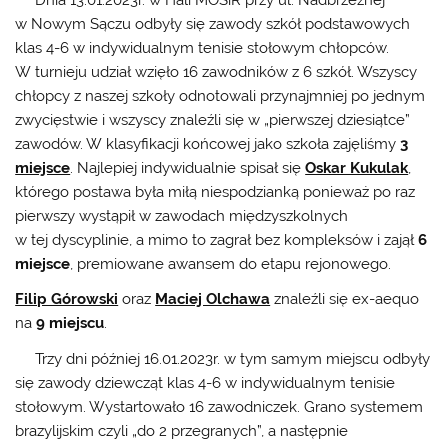
w Nowym Sączu odbyły się zawody szkół podstawowych
klas 4-6 w indywidualnym tenisie stołowym chłopców.
W turnieju udział wzięło 16 zawodników z 6 szkół. Wszyscy
chłopcy z naszej szkoły odnotowali przynajmniej po jednym
zwycięstwie i wszyscy znaleźli się w „pierwszej dziesiątce”
zawodów. W klasyfikacji końcowej jako szkoła zajęliśmy
3
miejsce
. Najlepiej indywidualnie spisał się
Oskar Kukulak
,
którego postawa była miłą niespodzianką ponieważ po raz
pierwszy wystąpił w zawodach międzyszkolnych
w tej dyscyplinie, a mimo to zagrał bez kompleksów i zajął
6
miejsce
, premiowane awansem do etapu rejonowego.
Filip Górowski
oraz
Maciej Olchawa
znaleźli się ex-aequo
na
9 miejscu
.
Trzy dni później 16.01.2023r. w tym samym miejscu odbyły
się zawody dziewcząt klas 4-6 w indywidualnym tenisie
stołowym. Wystartowało 16 zawodniczek. Grano systemem
brazylijskim czyli „do 2 przegranych”, a następnie