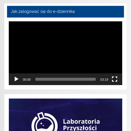
Jak zalogować się do e-dziennika
Odtwarzacz
video
00:00
03:19