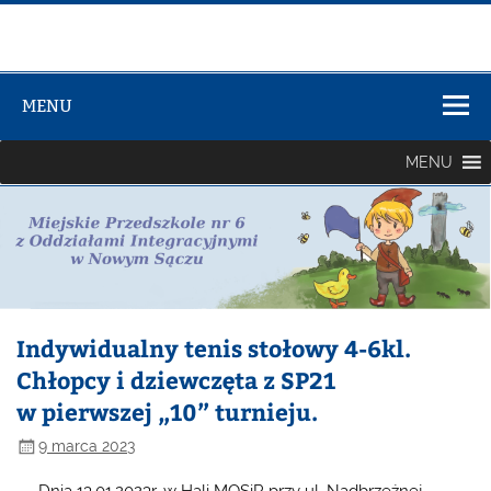
Zespół Szkół
Szkolno-
MENU
Przedszkolny
nr 3
MENU
Indywidualny tenis stołowy 4-6kl.
Chłopcy i dziewczęta z SP21
w pierwszej „10” turnieju.
9 marca 2023
Dnia 13.01.2023r. w Hali MOSiR przy ul. Nadbrzeżnej